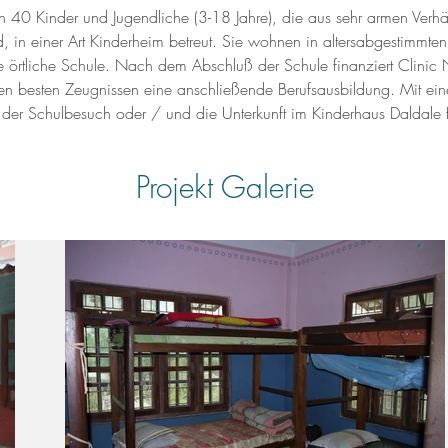
n 40 Kinder und Jugendliche (3-18 Jahre), die aus sehr armen Verhä
, in einer Art Kinderheim betreut. Sie wohnen in altersabgestimmt
 örtliche Schule. Nach dem Abschluß der Schule finanziert Clinic 
en besten Zeugnissen eine anschließende Berufsausbildung. Mit eine
der Schulbesuch oder / und die Unterkunft im Kinderhaus Daldale f
Projekt Galerie