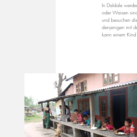
In Daldale werde
oder Waisen sind
und besuchen die
denjenigen mit d
kann einem Kind 