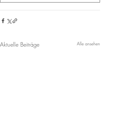
Aktuelle Beiträge
Alle ansehen
Restcentspende am Klinikum
Jahresbericht vom