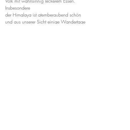
Volk mit wahnsinnig leckerem Essen. 
Insbesondere 
der Himalaya ist atemberaubend schön 
und aus unserer Sicht einige Wandertage 
wert. Wir 
waren im Everest Basecamp und auf dem 
Poonhill Trek unterwegs. 
Wir sind dankbar für die wertvolle 
Erfahrung und den fundierten Einblick, 
den wir von der 
Clinic Nepal bekommen durften und 
werden mit Hari und der Clinic in Kontakt 
bleiben. 
Dr. Jacqueline Weiland
Dr. Vincent Reichert
Den Erfahrungsbericht können Sie 